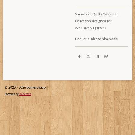
Shipwreck Quilts Calico Hill
Collection designed for
exclusively Quilters
Donker oudroze bloemetje
D
D
S
D
e
e
h
e
l
e
a
l
e
l
r
e
n
e
n
© 2020 - 2026 bonteschaap
Powered by
JouwWeb