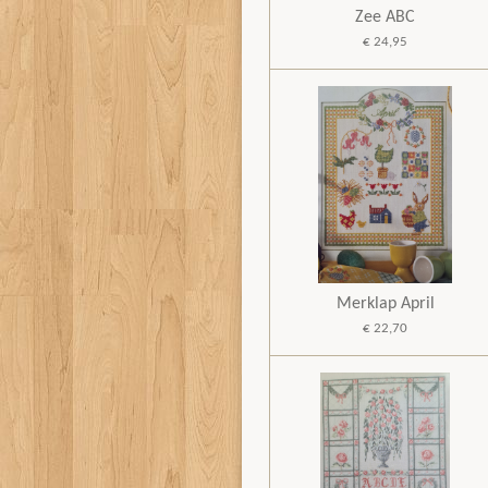
Zee ABC
€ 24,95
Merklap April
€ 22,70