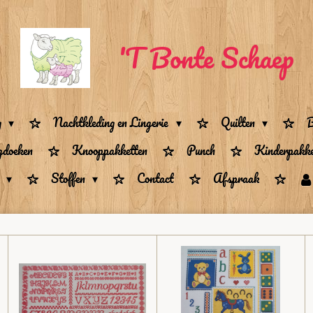
'T Bonte Schaep
g
Nachtkleding en Lingerie
Quilten
B
gdoeken
Knooppakketten
Punch
Kinderpakke
n
Stoffen
Contact
Afspraak