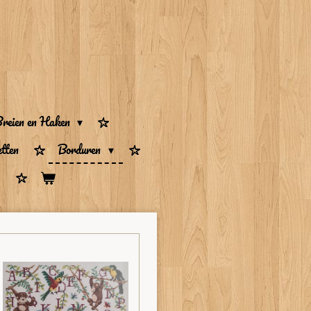
reien en Haken
tten
Borduren