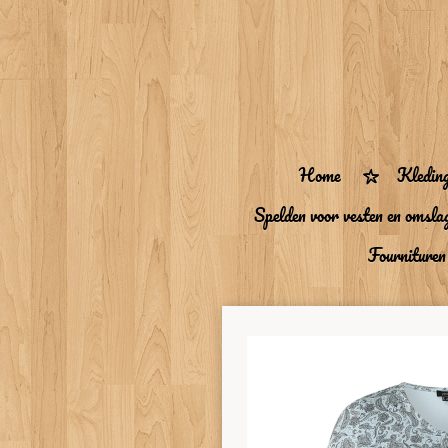
Ga
direct
naar
de
hoofdinhoud
Home
Kledin
Spelden voor vesten en omsla
Fourniture