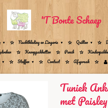
'T Bonte Schaep
g
Nachtkleding en Lingerie
Quilten
B
gdoeken
Knooppakketten
Punch
Kinderpakke
n
Stoffen
Contact
Afspraak
Tuniek Ank
met Paisley