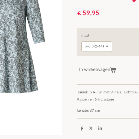
€ 59,95
maat
In winkelwagen
Tuniek in A- lijn met V- hals. Lichtbla
Katoen en 6% Elastane
Lengte: 87 cm
D
D
S
e
e
h
l
e
a