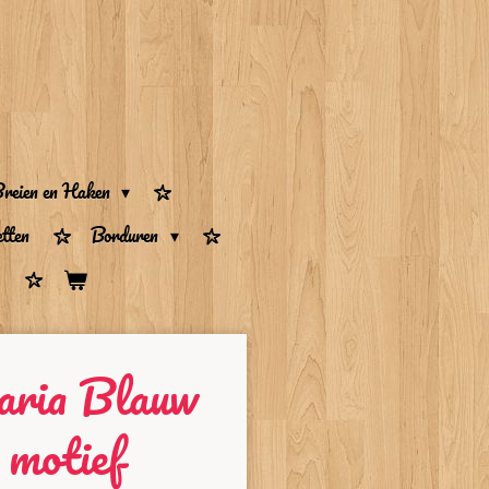
reien en Haken
tten
Borduren
aria Blauw
 motief