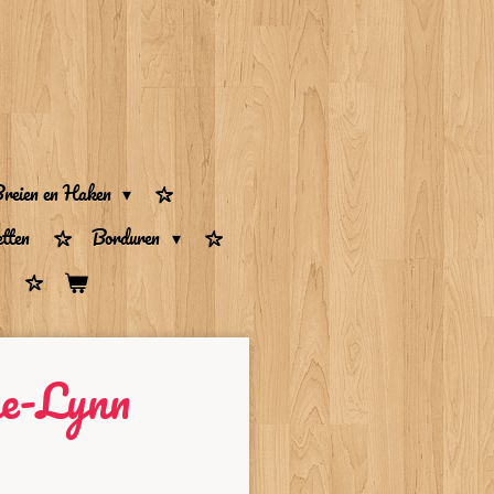
reien en Haken
tten
Borduren
e-Lynn