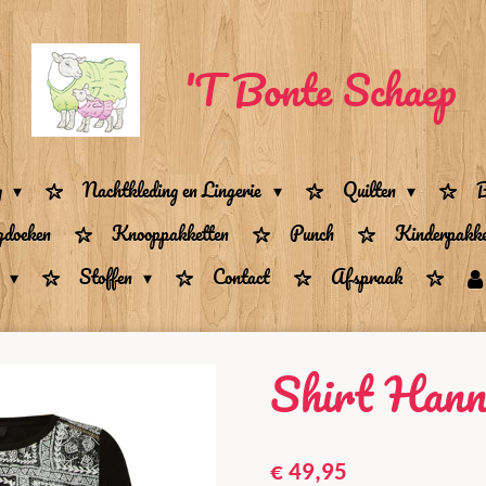
'T Bonte Schaep
g
Nachtkleding en Lingerie
Quilten
B
gdoeken
Knooppakketten
Punch
Kinderpakke
n
Stoffen
Contact
Afspraak
Shirt Hann
€ 49,95