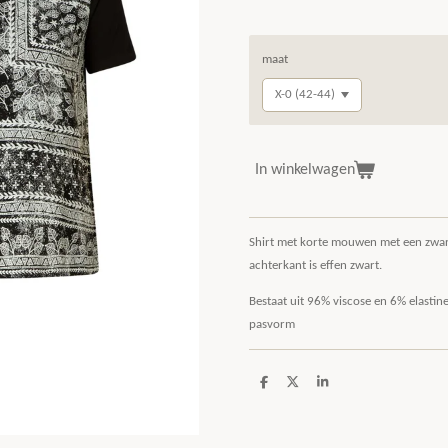
maat
In winkelwagen
Shirt met korte mouwen met een zwart
achterkant is effen zwart.
Bestaat uit 96% viscose en 6% elastine
pasvorm
D
D
S
e
e
h
l
e
a
e
l
r
n
e