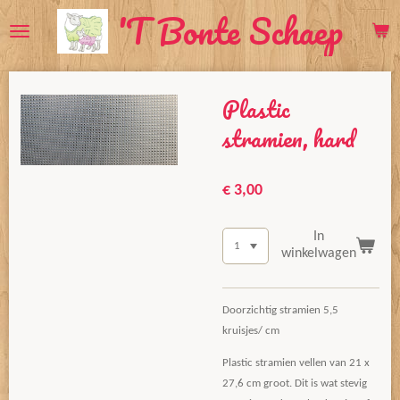
'T Bonte Schaep
Ga
direct
naar
de
Plastic
hoofdinhoud
stramien, hard
€ 3,00
In
winkelwagen
Doorzichtig stramien 5,5
kruisjes/ cm
Plastic stramien vellen van 21 x
27,6 cm groot. Dit is wat stevig