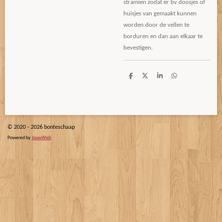
stramien zodat er bv doosjes of
huisjes van gemaakt kunnen
worden door de vellen te
borduren en dan aan elkaar te
bevestigen.
D
D
S
D
e
e
h
e
l
e
a
l
e
l
r
e
n
e
n
© 2020 - 2026 bonteschaap
Powered by
JouwWeb