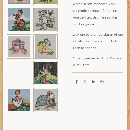
Verschillende motieven voor
startende borduurd(st)ers op
voorbedrukt stramien zonder
borduurgaren.
Leuk om te leren borduren of om
iets kleins en overzichtelijks te
doen te hebben
Afmetingen tussen 15 x 15 cm en
10 x 10 cm
D
D
S
D
e
e
h
e
l
e
a
l
e
l
r
e
n
e
n