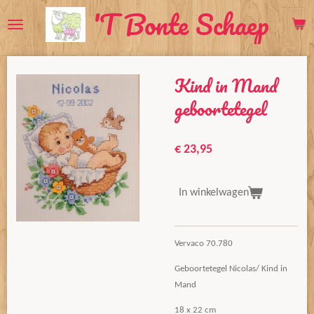
'T Bonte Schaep
Ga
direct
naar
de
Kind in Mand
hoofdinhoud
geboortetegel
€ 23,95
In winkelwagen
Vervaco 70.780
Geboortetegel Nicolas/ Kind in
Mand
18 x 22 cm