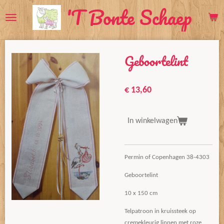
'T Bonte Schaep
Ga
direct
naar
de
Geboortelint
hoofdinhoud
€ 13,60
In winkelwagen
Permin of Copenhagen 38-4303
Geboortelint
10 x 150 cm
Telpatroon in kruissteek op
cremekleurig linnen met roze