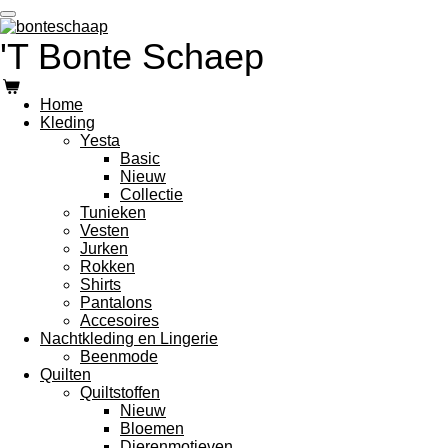
Ga
direct
'T Bonte Schaep
naar
de
hoofdinhoud
Home
Kleding
Yesta
Basic
Nieuw
Collectie
Tunieken
Vesten
Jurken
Rokken
Shirts
Pantalons
Accesoires
Nachtkleding en Lingerie
Beenmode
Quilten
Quiltstoffen
Nieuw
Bloemen
Dierenmotieven