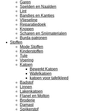
Garen
Spelden en Naalden
Lint
Bandjes en Kantjes
Vlieseline
Reparatiedoek
Knopen
Scharen en Snijmaterialen
Burda patronen
Stoffen
Mode Stoffen
Kinderstoffen
Tule
Voering
Katoen
Bewerkt Katoen
Wafelkatoen
katoen voor tafelkleed
Badstof
Linnen
Lakenkatoen
Flanel en Molton
Broderie
Damast
Spijkerstof