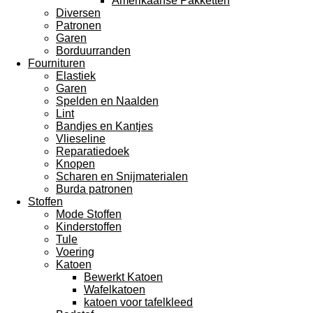
Amerikaanse Pakketten
Diversen
Patronen
Garen
Borduurranden
Fournituren
Elastiek
Garen
Spelden en Naalden
Lint
Bandjes en Kantjes
Vlieseline
Reparatiedoek
Knopen
Scharen en Snijmaterialen
Burda patronen
Stoffen
Mode Stoffen
Kinderstoffen
Tule
Voering
Katoen
Bewerkt Katoen
Wafelkatoen
katoen voor tafelkleed