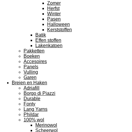
Zomer
Herfst
Winter
Pasen
Halloween
Kerststoffen
Batik
Effen stoffen
Lakenkatoen
Pakketten
Boeken
Accesoires
Panels
Vulling
Garen
Breien en Haken
Adriafill
Borgo di Piazzi
Durable
Fonty
Lang Yarns
Phildar
100% wol
Merinowol
Scheerwol