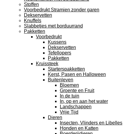
Stoffen
Voorbedrukt Stramien zonder garen
Dekservetten
Knuffels
Slabbetjes met borduurrand
Pakketten
Voorbedrukt
Kussens
Dekservetten
Tefellopers
Pakketten
Kruissteek
Starterspakketten
Kerst, Pasen en Halloween
Buitenleven
Bloemen
Groente en Fruit
In de tuin
In, op en aan het water
Landschappen
Vrije Tijd
Dieren
Insecten, Vlinders en Libelles
Honden en Katten
Boerderijdieren