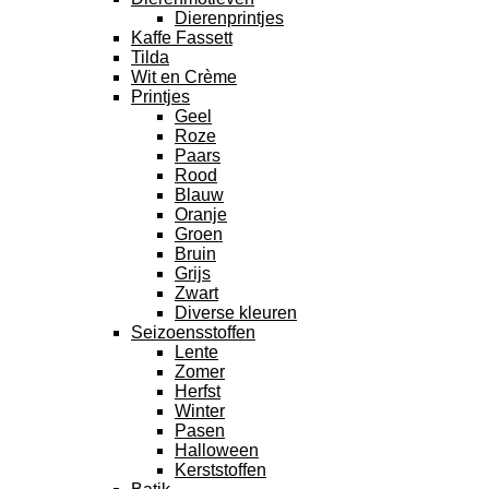
Dierenprintjes
Kaffe Fassett
Tilda
Wit en Crème
Printjes
Geel
Roze
Paars
Rood
Blauw
Oranje
Groen
Bruin
Grijs
Zwart
Diverse kleuren
Seizoensstoffen
Lente
Zomer
Herfst
Winter
Pasen
Halloween
Kerststoffen