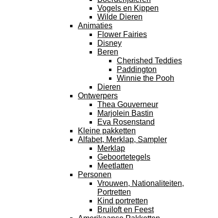
Vogels en Kippen
Wilde Dieren
Animaties
Flower Fairies
Disney
Beren
Cherished Teddies
Paddington
Winnie the Pooh
Dieren
Ontwerpers
Thea Gouverneur
Marjolein Bastin
Eva Rosenstand
Kleine pakketten
Alfabet, Merklap, Sampler
Merklap
Geboortetegels
Meetlatten
Personen
Vrouwen, Nationaliteiten,
Portretten
Kind portretten
Bruiloft en Feest