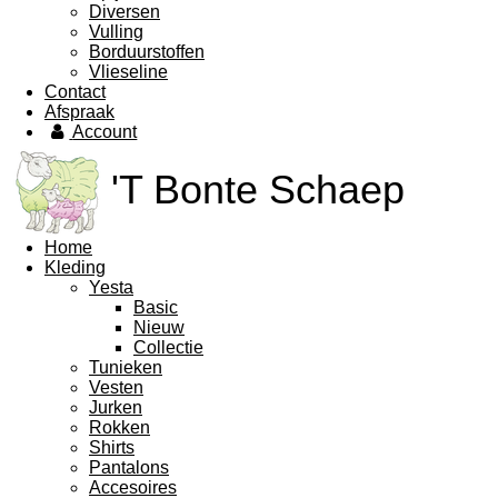
Diversen
Vulling
Borduurstoffen
Vlieseline
Contact
Afspraak
Account
'T Bonte Schaep
Home
Kleding
Yesta
Basic
Nieuw
Collectie
Tunieken
Vesten
Jurken
Rokken
Shirts
Pantalons
Accesoires