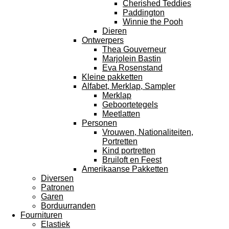
Cherished Teddies
Paddington
Winnie the Pooh
Dieren
Ontwerpers
Thea Gouverneur
Marjolein Bastin
Eva Rosenstand
Kleine pakketten
Alfabet, Merklap, Sampler
Merklap
Geboortetegels
Meetlatten
Personen
Vrouwen, Nationaliteiten,
Portretten
Kind portretten
Bruiloft en Feest
Amerikaanse Pakketten
Diversen
Patronen
Garen
Borduurranden
Fournituren
Elastiek