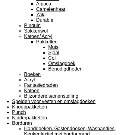
Alpaca
Camelenhaar
Yak
Durable
Pinquin
Sokkenwol
Katoen/ Acryl
Pakketten
Muts
Sjaal
Col
Omslagdoek
Benodigdheden
Boeken
Acryl
Fantasiedraden
Katoen
Bijzondere samenstelling
Spelden voor vesten en omslagdoeken
Knooppakketten
Punch
Kinderpakketten
Borduren
Handdoeken, Gastendoeken, Washandjes,
Keukentextiel met borduurrand