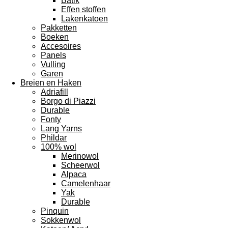
Batik
Effen stoffen
Lakenkatoen
Pakketten
Boeken
Accesoires
Panels
Vulling
Garen
Breien en Haken
Adriafill
Borgo di Piazzi
Durable
Fonty
Lang Yarns
Phildar
100% wol
Merinowol
Scheerwol
Alpaca
Camelenhaar
Yak
Durable
Pinquin
Sokkenwol