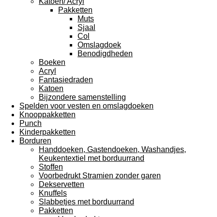
Katoen/ Acryl
Pakketten
Muts
Sjaal
Col
Omslagdoek
Benodigdheden
Boeken
Acryl
Fantasiedraden
Katoen
Bijzondere samenstelling
Spelden voor vesten en omslagdoeken
Knooppakketten
Punch
Kinderpakketten
Borduren
Handdoeken, Gastendoeken, Washandjes,
Keukentextiel met borduurrand
Stoffen
Voorbedrukt Stramien zonder garen
Dekservetten
Knuffels
Slabbetjes met borduurrand
Pakketten