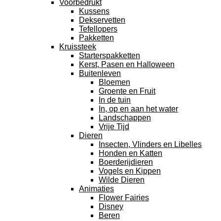
Voorbedrukt
Kussens
Dekservetten
Tefellopers
Pakketten
Kruissteek
Starterspakketten
Kerst, Pasen en Halloween
Buitenleven
Bloemen
Groente en Fruit
In de tuin
In, op en aan het water
Landschappen
Vrije Tijd
Dieren
Insecten, Vlinders en Libelles
Honden en Katten
Boerderijdieren
Vogels en Kippen
Wilde Dieren
Animaties
Flower Fairies
Disney
Beren