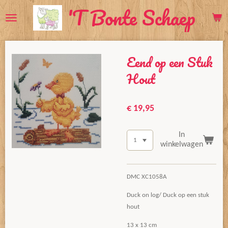
'T Bonte Schaep
Ga
direct
naar
de
Eend op een Stuk
hoofdinhoud
Hout
€ 19,95
In
winkelwagen
DMC XC1058A
Duck on log/ Duck op een stuk
hout
13 x 13 cm