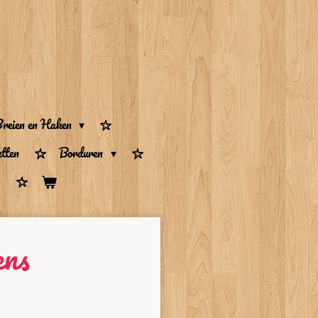
reien en Haken
tten
Borduren
ens