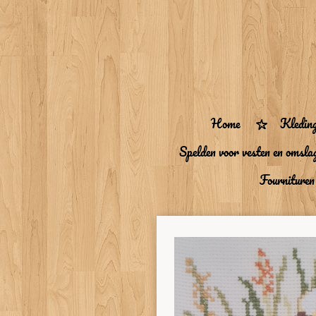
Ga
direct
naar
de
hoofdinhoud
Home
Kledin
Spelden voor vesten en omsla
Fourniture