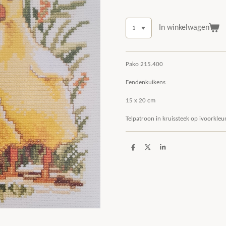
In winkelwagen
Pako 215.400
Eendenkuikens
15 x 20 cm
Telpatroon in kruissteek op ivoorkl
D
D
S
e
e
h
l
e
a
e
l
r
n
e