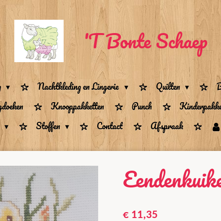
'T Bonte Schaep
g
Nachtkleding en Lingerie
Quilten
B
gdoeken
Knooppakketten
Punch
Kinderpakke
n
Stoffen
Contact
Afspraak
Eendenkuik
€ 11,35