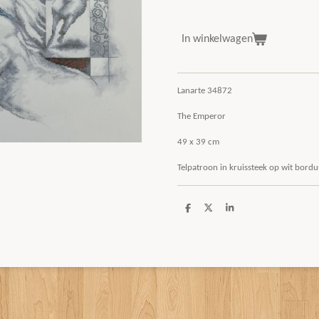
In winkelwagen
Lanarte 34872
The Emperor
49 x 39 cm
Telpatroon in kruissteek op wit bor
D
D
S
e
e
h
l
e
a
e
l
r
n
e