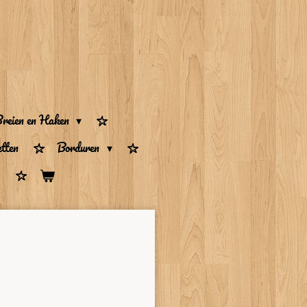
reien en Haken
tten
Borduren