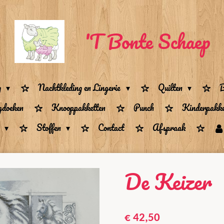
'T Bonte Schaep
g
Nachtkleding en Lingerie
Quilten
B
gdoeken
Knooppakketten
Punch
Kinderpakke
n
Stoffen
Contact
Afspraak
De Keizer
€ 42,50