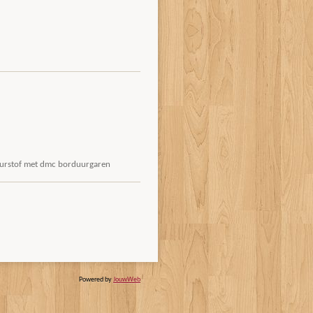
duurstof met dmc borduurgaren
Powered by
JouwWeb