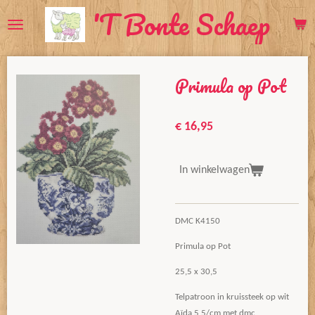
'T Bonte Schaep
Ga
direct
naar
de
Primula op Pot
hoofdinhoud
€ 16,95
In winkelwagen
DMC K4150
Primula op Pot
25,5 x 30,5
Telpatroon in kruissteek op wit
Aïda 5,5/cm met dmc