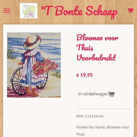
'T Bonte Schaep
Ga
direct
naar
de
Bloemen voor
hoofdinhoud
Thuis
Voorbedrukt
€ 19,95
In winkelwagen
DMC C1311N-45
Flowers for Home, Bloemen voor
Thuis