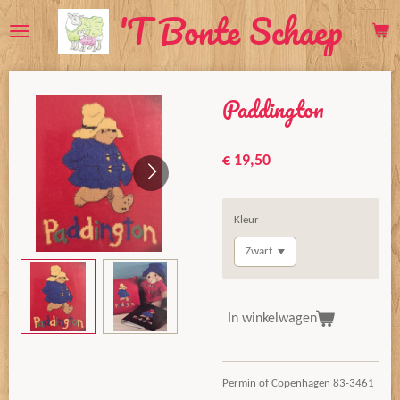
'T Bonte Schaep
Ga
direct
naar
de
Paddington
hoofdinhoud
€ 19,50
Kleur
In winkelwagen
Permin of Copenhagen 83-3461