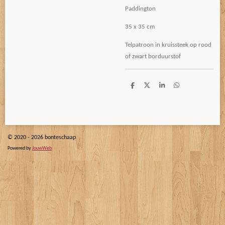
Paddington
35 x 35 cm
Telpatroon in kruissteek op rood
of zwart borduurstof
D
D
S
D
e
e
h
e
l
e
a
l
e
l
r
e
n
e
n
© 2020 - 2026 bonteschaap
Powered by
JouwWeb