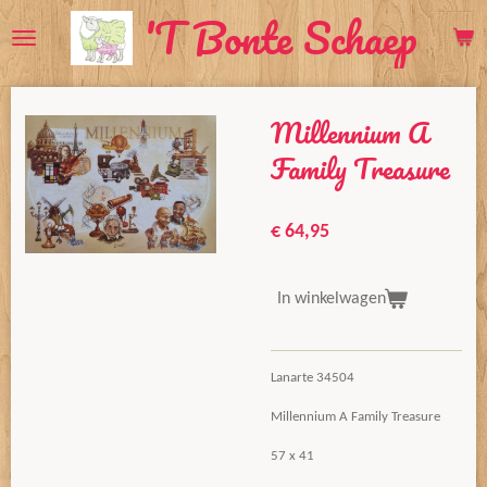
'T Bonte Schaep
Ga
direct
naar
de
Millennium A
hoofdinhoud
Family Treasure
€ 64,95
In winkelwagen
Lanarte 34504
Millennium A Family Treasure
57 x 41