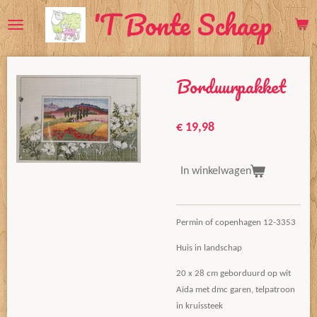
'T Bonte Schaep
Ga
direct
naar
de
Borduurpakket
hoofdinhoud
€ 19,98
In winkelwagen
Permin of copenhagen 12-3353
Huis in landschap
20 x 28 cm geborduurd op wit
Aïda met dmc garen, telpatroon
in kruissteek