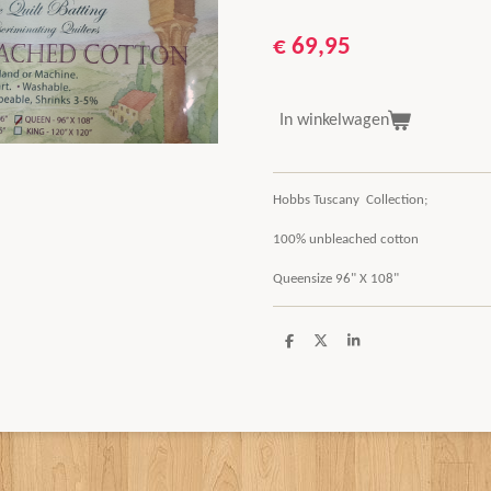
€ 69,95
In winkelwagen
Hobbs Tuscany Collection;
100% unbleached cotton
Queensize 96" X 108"
D
D
S
e
e
h
l
e
a
e
l
r
n
e