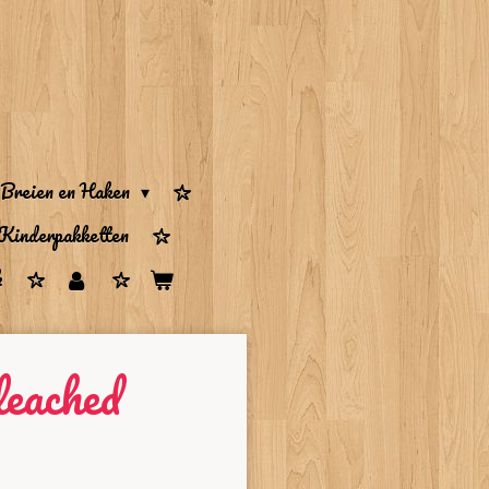
Breien en Haken
Kinderpakketten
k
leached