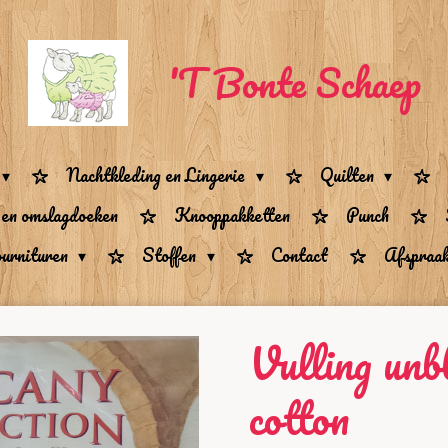
'T Bonte Schaep
Nachtkleding en Lingerie
Quilten
 en omslagdoeken
Knooppakketten
Punch
urnituren
Stoffen
Contact
Afspraa
Vulling unb
cotton