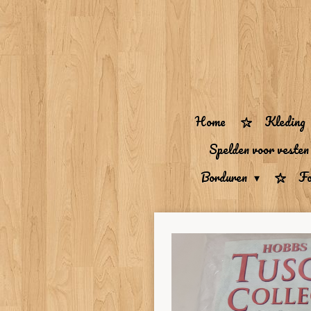
Ga
direct
naar
de
hoofdinhoud
Home
Kleding
Spelden voor vesten
Borduren
Fo