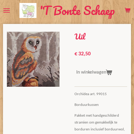
'T Bonte Schaep
Ga
direct
naar
de
Uil
hoofdinhoud
€ 32,50
In winkelwagen
Orchidea art. 99015
Borduurkussen
Pakket met handgeschilderd
stramien om gemakkelijk te
borduren inclusief borduurwol,