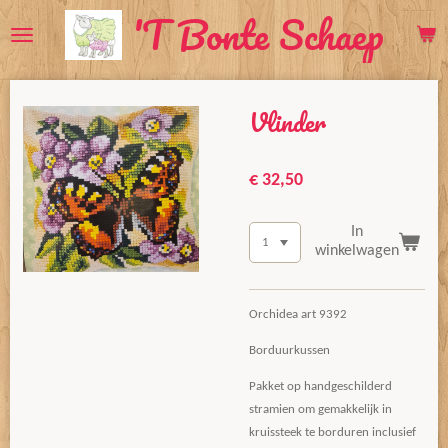
'T Bonte Schaep
Ga
direct
naar
de
Vlinder
hoofdinhoud
€ 32,50
In
winkelwagen
Orchidea art 9392
Borduurkussen
Pakket op handgeschilderd
stramien om gemakkelijk in
kruissteek te borduren inclusief