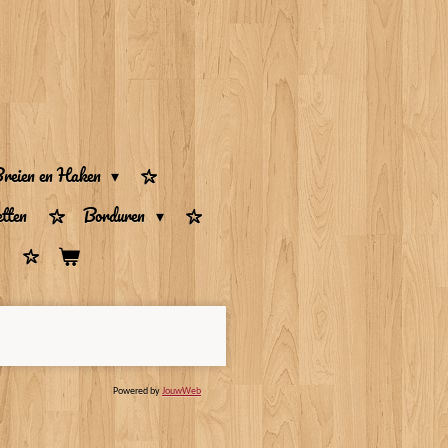
reien en Haken
tten
Borduren
Powered by
JouwWeb