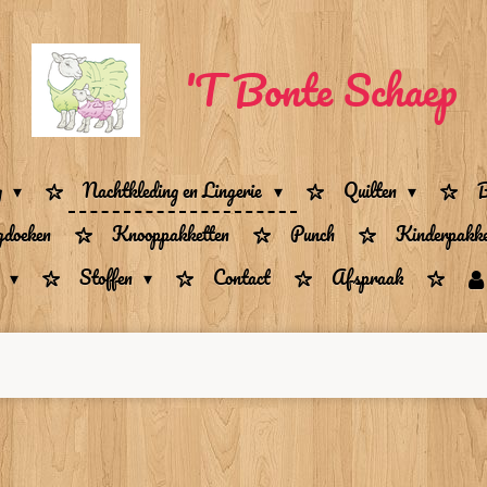
'T Bonte Schaep
g
Nachtkleding en Lingerie
Quilten
B
gdoeken
Knooppakketten
Punch
Kinderpakke
n
Stoffen
Contact
Afspraak