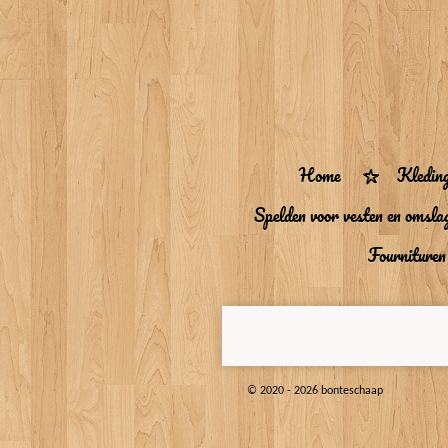
Ga
direct
naar
de
hoofdinhoud
Home
Kledin
Spelden voor vesten en omsla
Fourniture
© 2020 - 2026 bonteschaap